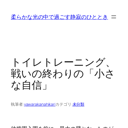
内
容
柔らかな光の中で過ごす静寂のひととき
を
ス
キ
ッ
プ
トイレトレーニング、
戦いの終わりの「小さ
な自信」
執筆者:
yawarakanahikari
カテゴリ:
未分類