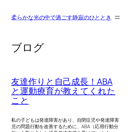
内
容
柔らかな光の中で過ごす静寂のひととき
を
ス
キ
ッ
ブログ
プ
友達作りと自己成長！ABA
と運動療育が教えてくれた
こと
私の子どもは発達障害があり、自閉症児や発達障害
児の問題行動を改善するために、ABA（応用行動分