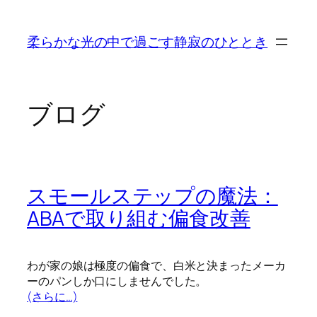
内
容
柔らかな光の中で過ごす静寂のひととき
を
ス
キ
ッ
ブログ
プ
スモールステップの魔法：
ABAで取り組む偏食改善
わが家の娘は極度の偏食で、白米と決まったメーカ
ーのパンしか口にしませんでした。
(さらに…)